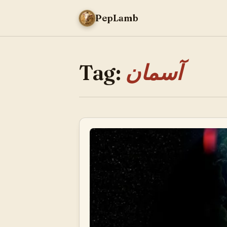
PepLamb
Tag:
آسمان