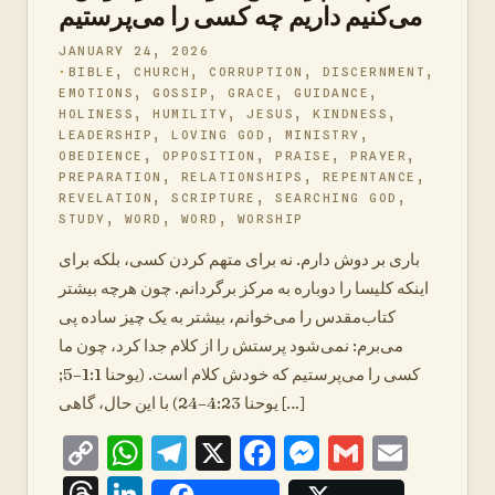
می‌کنیم داریم چه کسی را می‌پرستیم
JANUARY 24, 2026
BIBLE
,
CHURCH
,
CORRUPTION
,
DISCERNMENT
,
EMOTIONS
,
GOSSIP
,
GRACE
,
GUIDANCE
,
HOLINESS
,
HUMILITY
,
JESUS
,
KINDNESS
,
LEADERSHIP
,
LOVING GOD
,
MINISTRY
,
OBEDIENCE
,
OPPOSITION
,
PRAISE
,
PRAYER
,
PREPARATION
,
RELATIONSHIPS
,
REPENTANCE
,
REVELATION
,
SCRIPTURE
,
SEARCHING GOD
,
STUDY
,
WORD
,
WORD
,
WORSHIP
باری بر دوش دارم. نه برای متهم کردن کسی، بلکه برای
اینکه کلیسا را دوباره به مرکز برگردانم. چون هرچه بیشتر
کتاب‌مقدس را می‌خوانم، بیشتر به یک چیز ساده پی
می‌برم: نمی‌شود پرستش را از کلام جدا کرد، چون ما
کسی را می‌پرستیم که خودش کلام است. (یوحنا 1:1–5;
یوحنا 4:23–24) با این حال، گاهی […]
Copy
WhatsApp
Telegram
X
Facebook
Messenger
Gmail
Emai
Link
Threads
LinkedIn