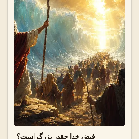
فیض خدا چقدر بزرگ است؟