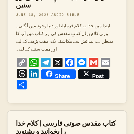
سنیں
JUNE 18, 2026
AUDIO BIBLE
ابتدا میں خدا نے کلام فرمایا، اور دنیا وجود میں آ گئی۔
وہی کلام یہاں کتابِ مقدس کی ہر کتاب میں آپ کا
منتظر ہے، پیدائش سے مکاشفہ تک، مفت پڑھنے کے لیے
اور مفت سننے کے لیے۔
Copy
WhatsApp
Telegram
X
Facebook
Messenger
Gmail
Emai
Link
Threads
LinkedIn
Share
Post
Share
کتاب مقدس صوتی فارسی | کلام خدا
را بخوانید و بشنوید