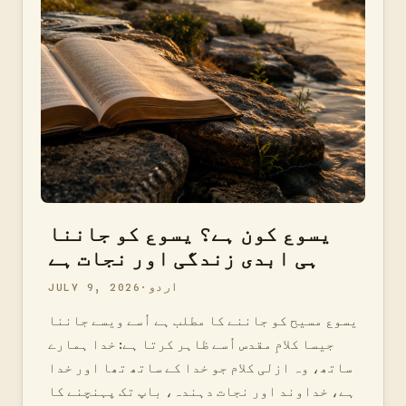
یسوع کون ہے؟ یسوع کو جاننا
ہی ابدی زندگی اور نجات ہے
اردو
JULY 9, 2026
یسوع مسیح کو جاننے کا مطلب ہے اُسے ویسے جاننا
جیسا کلامِ مقدس اُسے ظاہر کرتا ہے: خدا ہمارے
ساتھ، وہ ازلی کلام جو خدا کے ساتھ تھا اور خدا
ہے، خداوند اور نجات دہندہ، باپ تک پہنچنے کا