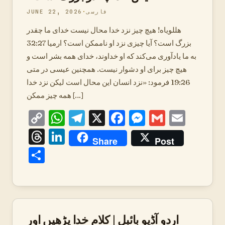
فارسی
JUNE 22, 2026
هللویاه! هیچ چیز نزد خدا محال نیست خدای ما چقدر
بزرگ است؟ آیا چیزی نزد او ناممکن است؟ ارمیا 32:27
به ما یادآوری می‌کند که او خداوند، خدای همه بشر است و
هیچ چیز برای او دشوار نیست. همچنین عیسی در متی
19:26 فرمود: «نزد انسان این محال است لیکن نزد خدا
همه چیز ممکن […]
Copy
WhatsApp
Telegram
X
Facebook
Messenger
Gmail
Emai
Link
Threads
LinkedIn
Share
Post
Share
اردو آڈیو بائبل | کلامِ خدا پڑھیں اور