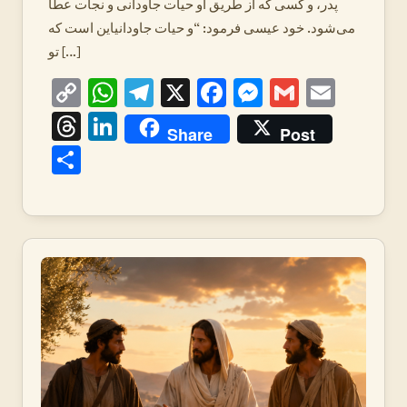
پدر، و کسی که از طریق او حیات جاودانی و نجات عطا
می‌شود. خود عیسی فرمود: “و حیات جاودانیاین است که
تو […]
Copy
WhatsApp
Telegram
X
Facebook
Messenger
Gmail
Emai
Link
Threads
LinkedIn
Share
Post
Share