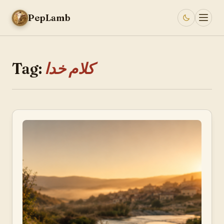
PepLamb
کلام خدا
Tag: